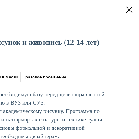
унок и живопись (12-14 лет)
я в месяц
разовое посещение
 необходимую базу перед целенаправленной
ию в ВУЗ или СУЗ.
я академическому рисунку. Программа по
на натюрмортах с натуры и технике гуаши.
сновы формальной и декоративной
 необходимы дизайнерам.